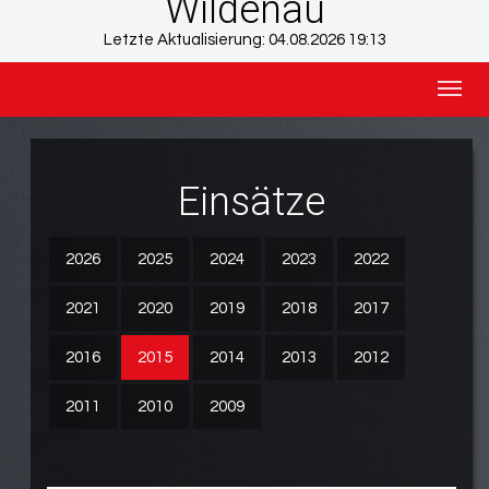
Wildenau
Letzte Aktualisierung:
04.08.2026 19:13
Togg
navig
Einsätze
2026
2025
2024
2023
2022
2021
2020
2019
2018
2017
2016
2015
2014
2013
2012
2011
2010
2009