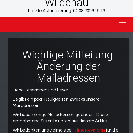
Wildenau
Letzte Aktualisierung:
04.08.2026 19:13
Togg
navig
Wichtige Mitteilung:
Änderung der
Mailadressen
Liebe Leserinnen und Leser.
Es gibt ein paar Neuigkeiten Zwecks unserer
Mailadressen.
Wir haben einige Mailadressen geändert. Diese
entnehmene Sie bitte unten aus diesem Artikel.
Wir bedanken uns vielmals bei
Timo Reymann
für die